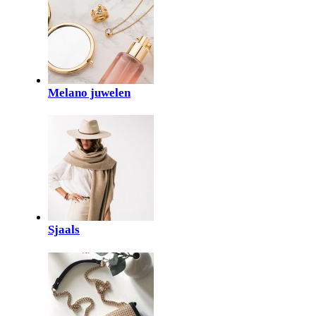
Melano juwelen
Sjaals