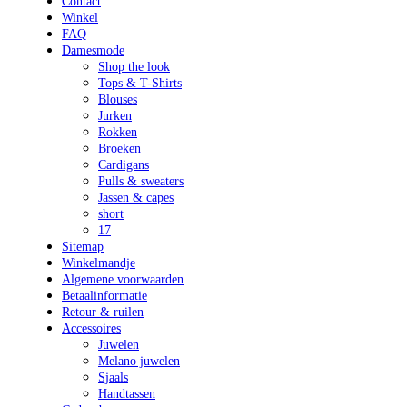
Contact
Winkel
FAQ
Damesmode
Shop the look
Tops & T-Shirts
Blouses
Jurken
Rokken
Broeken
Cardigans
Pulls & sweaters
Jassen & capes
short
17
Sitemap
Winkelmandje
Algemene voorwaarden
Betaalinformatie
Retour & ruilen
Accessoires
Juwelen
Melano juwelen
Sjaals
Handtassen