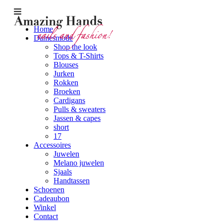
Home
Damesmode
Shop the look
Tops & T-Shirts
Blouses
Jurken
Rokken
Broeken
Cardigans
Pulls & sweaters
Jassen & capes
short
17
Accessoires
Juwelen
Melano juwelen
Sjaals
Handtassen
Schoenen
Cadeaubon
Winkel
Contact