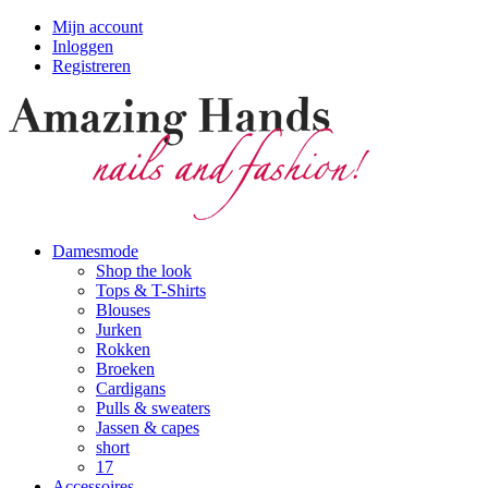
Mijn account
Inloggen
Registreren
Damesmode
Shop the look
Tops & T-Shirts
Blouses
Jurken
Rokken
Broeken
Cardigans
Pulls & sweaters
Jassen & capes
short
17
Accessoires