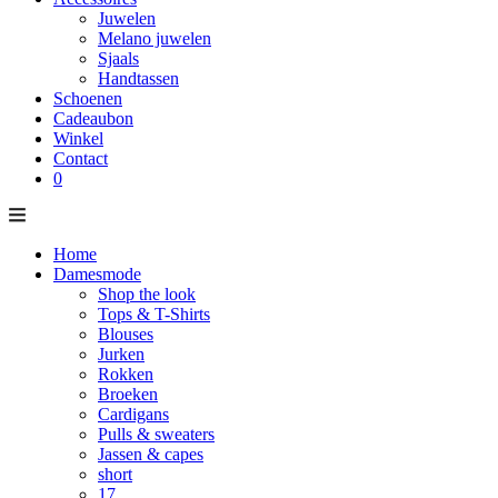
Juwelen
Melano juwelen
Sjaals
Handtassen
Schoenen
Cadeaubon
Winkel
Contact
0
Home
Damesmode
Shop the look
Tops & T-Shirts
Blouses
Jurken
Rokken
Broeken
Cardigans
Pulls & sweaters
Jassen & capes
short
17