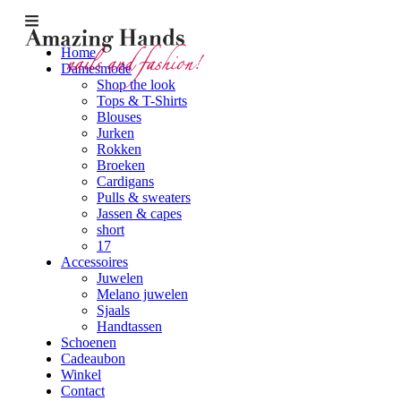
9
Home
p
Damesmode
g
Shop the look
Tops & T-Shirts
Blouses
Jurken
Rokken
Broeken
Cardigans
Pulls & sweaters
Jassen & capes
short
17
Accessoires
Juwelen
Melano juwelen
Sjaals
Handtassen
Schoenen
Cadeaubon
Winkel
Contact