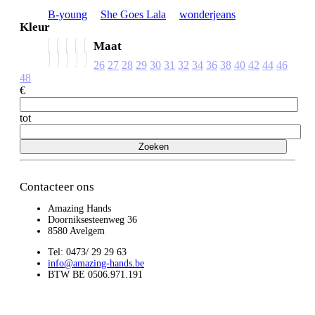
B-young
She Goes Lala
wonderjeans
Kleur
Maat
26
27
28
29
30
31
32
34
36
38
40
42
44
46
48
€
tot
Zoeken
Contacteer ons
Amazing Hands
Doorniksesteenweg 36
8580 Avelgem
Tel: 0473/ 29 29 63
info@amazing-hands.be
BTW BE 0506.971.191