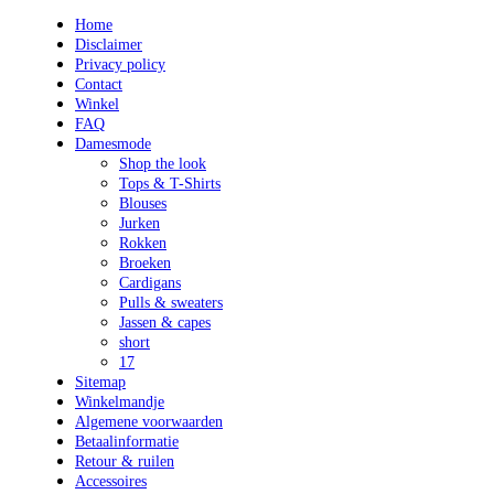
Home
Disclaimer
Privacy policy
Contact
Winkel
FAQ
Damesmode
Shop the look
Tops & T-Shirts
Blouses
Jurken
Rokken
Broeken
Cardigans
Pulls & sweaters
Jassen & capes
short
17
Sitemap
Winkelmandje
Algemene voorwaarden
Betaalinformatie
Retour & ruilen
Accessoires