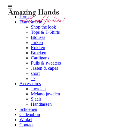
Home
Damesmode
Shop the look
Tops & T-Shirts
Blouses
Jurken
Rokken
Broeken
Cardigans
Pulls & sweaters
Jassen & capes
short
17
Accessoires
Juwelen
Melano juwelen
Sjaals
Handtassen
Schoenen
Cadeaubon
Winkel
Contact