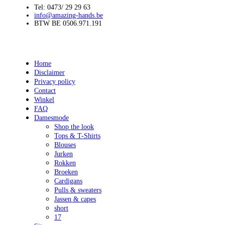
Tel: 0473/ 29 29 63
info@amazing-hands.be
BTW BE 0506.971.191
Home
Disclaimer
Privacy policy
Contact
Winkel
FAQ
Damesmode
Shop the look
Tops & T-Shirts
Blouses
Jurken
Rokken
Broeken
Cardigans
Pulls & sweaters
Jassen & capes
short
17