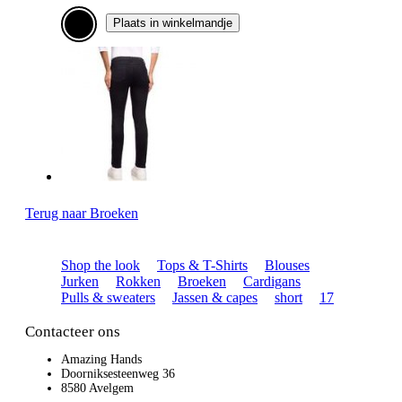
Plaats in winkelmandje
Terug naar Broeken
Shop the look
Tops & T-Shirts
Blouses
Jurken
Rokken
Broeken
Cardigans
Pulls & sweaters
Jassen & capes
short
17
Contacteer ons
Amazing Hands
Doorniksesteenweg 36
8580 Avelgem