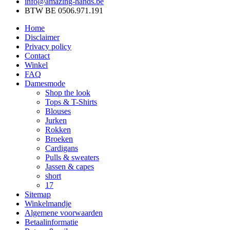
info@amazing-hands.be
BTW BE 0506.971.191
Home
Disclaimer
Privacy policy
Contact
Winkel
FAQ
Damesmode
Shop the look
Tops & T-Shirts
Blouses
Jurken
Rokken
Broeken
Cardigans
Pulls & sweaters
Jassen & capes
short
17
Sitemap
Winkelmandje
Algemene voorwaarden
Betaalinformatie