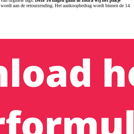
van orginele tags.
Deze 14 dagen gaan in zodra wij het pakje
d wordt aan de retourzending. Het aankoopbedrag wordt binnen de 14