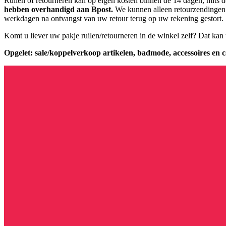
Ruilen of retourneren kan op eigen kosten binnen de 14 dagen, mits 
hebben overhandigd aan Bpost.
We kunnen alleen retourzendingen b
werkdagen na ontvangst van uw retour terug op uw rekening gestort.
Komt u liever uw pakje ruilen/retourneren in de winkel zelf? Dat kan 
Opgelet: sale/koppelverkoop artikelen, badmode, accessoires en