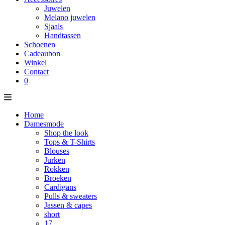
Juwelen
Melano juwelen
Sjaals
Handtassen
Schoenen
Cadeaubon
Winkel
Contact
0
Home
Damesmode
Shop the look
Tops & T-Shirts
Blouses
Jurken
Rokken
Broeken
Cardigans
Pulls & sweaters
Jassen & capes
short
17