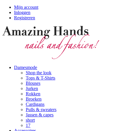
Mijn account
Inloggen
Registreren
Damesmode
Shop the look
Tops & T-Shirts
Blouses
Jurken
Rokken
Broeken
Cardigans
Pulls & sweaters
Jassen & capes
short
17
Accessoires