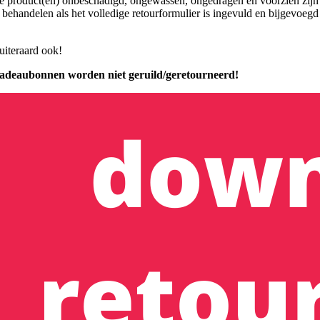
de product(en) onbeschadigd, ongewassen, ongedragen en voorzien zijn 
ehandelen als het volledige retourformulier is ingevuld en bijgevoeg
uiteraard ook!
 cadeaubonnen worden niet geruild/geretourneerd!