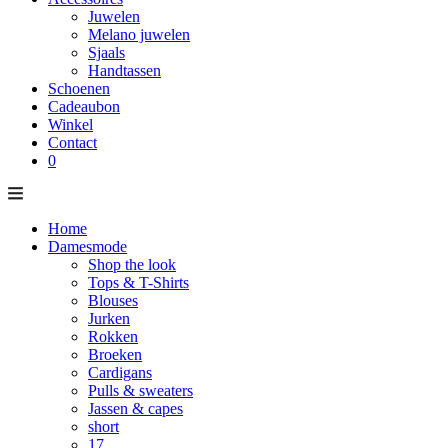
Juwelen
Melano juwelen
Sjaals
Handtassen
Schoenen
Cadeaubon
Winkel
Contact
0
Home
Damesmode
Shop the look
Tops & T-Shirts
Blouses
Jurken
Rokken
Broeken
Cardigans
Pulls & sweaters
Jassen & capes
short
17