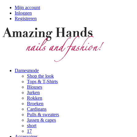
Mijn account
Inloggen
Registreren
Damesmode
Shop the look
Tops & T-Shirts
Blouses
Jurken
Rokken
Broeken
Cardigans
Pulls & sweaters
Jassen & capes
short
17
Accessoires